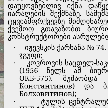
დაუყოვნებლივ იქნა დაწყ
იარაღების შექმნაზე.
სამუშ
ტყვიამფრქვევზე მიმდინარ
ქვემოთ გთავაზობთ ბიურ
კონსტრუქტორები ასრულებდნ
იჟევსკის
ქარხანა № 74.
·
ჯგუფი;
კოვროვის საცდელ-სა
·
(1956 წელს ამ ბიურ
ОКБ-575). მუშაობდა ა
Константинов) და ბ.
Болховитинов);
ტულის ცენტრალუ
·