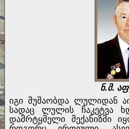
ნ.მ. ა
იგი მუშაობდა ლულიდან აი
სადაც ლულის ჩაკეტვა ხდ
დამრტყმელი მექანიზმი ი
როგორც ერთეული, ასე