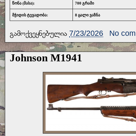
წონა (მასა):
700 გრამი
მჭიდის ტევადობა:
8 ცალი ვაზნა
გამოქვეყნებულია
7/23/2026
No com
Johnson M1941