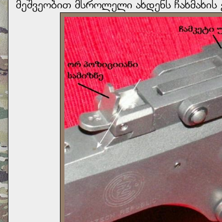
მეშვეობით მსროლელი ახდენს ჩახმახი