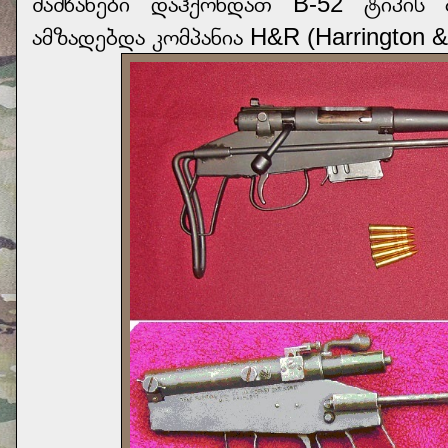
შაშხანები დაჰქონდათ B-52 ტიპის ბ
ამზადებდა კომპანია H&R (Harrington &