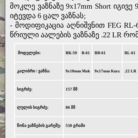
მოკლე ვაზნაზე 9х17mm Short იგივე 
იტევდა 6 ცალ ვაზნას;
- მოდიფიკაცია აღნიშვნით FEG RL
წრიული აალების ვაზნაზე .22 LR რო
მოდელები:
RK-59
R-61
BR-61
RL-61
კალიბრი / ვაზნა:
9x18mm Mak
9х17mm Kurz
.22 LR
სიგრძე:
157 მმ
ლულის სიგრძე:
86 მმ
წონა ვაზნების გარეშე:
530 გრამი