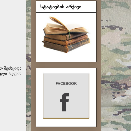
სტატიების არქივი
ით შეისყიდა
ბული
ხელის