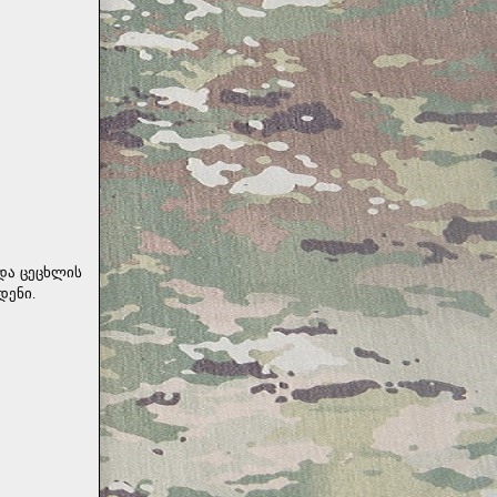
და ცეცხლის
დენი.