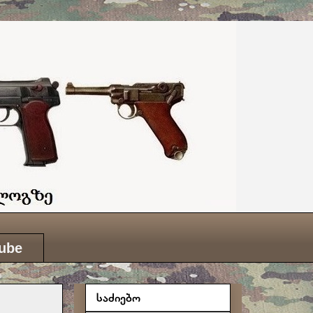
ube
საძიებო