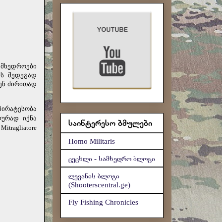
ამხედროები
ის შედეგად
ენ ძირითად
პირატესობა
ლურად იქნა
საინტერესო ბმულები
tragliatore
Homo Militaris
ცეცხლი - სამხედრო ბლოგი
ლევანის ბლოგი
(Shooterscentral.ge)
Fly Fishing Chronicles