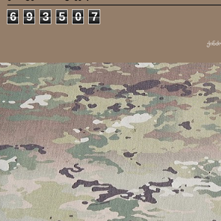
6
9
3
5
0
7
ქინძ