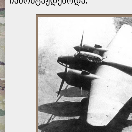
ჩამონტაჟდებოდა.