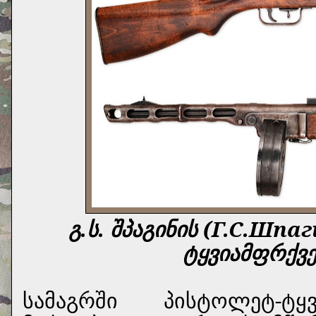
გ.ს. შპაგინის (Г.С.Шпа
ტყვიამფრქვ
სამაგრში პისტოლეტ-ტყვ