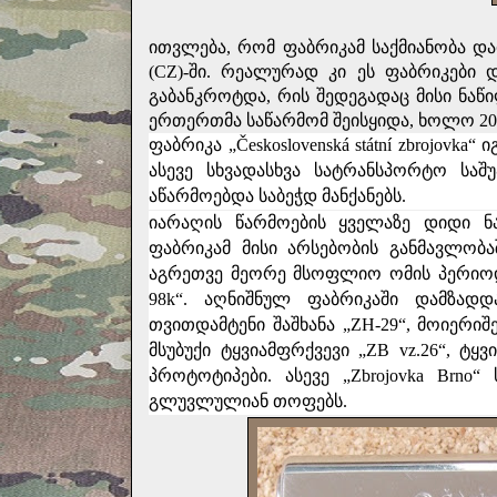
ითვლება, რომ ფაბრიკამ საქმიანობა დაი
(CZ)-ში. რეალურად კი ეს ფაბრიკები 
გაბანკროტდა, რის შედეგადაც მისი ნაწი
ერთერთმა საწარმომ შეისყიდა, ხოლო 20
ფაბრიკა „Československá státní zbrojovka“ ი
ასევე სხვადასხვა სატრანსპორტო საშ
აწარმოებდა საბეჭდ მანქანებს.
იარაღის წარმოების ყველაზე დიდი ნა
ფაბრიკამ მისი არსებობის განმავლობაშ
აგრეთვე მეორე მსოფლიო ომის პერიოდშ
98k
“. აღნიშნულ ფაბრიკაში დამზადდა
თვითდამტენი შაშხანა „
ZH-29
“, მოიერიშ
მსუბუქი ტყვიამფრქვევი „
ZB vz.26
“, ტყვ
პროტოტიპები. ასევე „
Zbrojovka Brno
“ 
გლუვლულიან თოფებს.