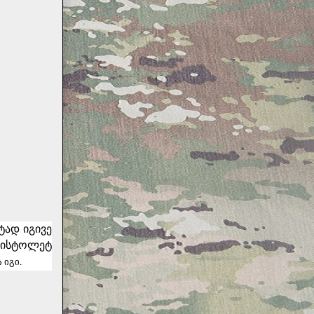
ტად იგივე
 პისტოლეტ
 იგი.