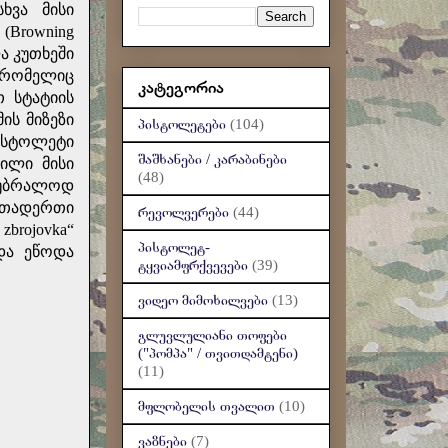
ხვა მისი
(Browning
ა კუთხეში
, რომელიც
კატეგორია
 სტატიის
ის მიზეზი
პისტოლეტები
(104)
პისტოლეტი
შაშხანები / კარაბინები
რილი მისი
(48)
 უბრალოდ
ერთადერთი
რევოლვერები
(44)
brojovka“
პისტოლეტ-
 და ეწოდა
ტყვიამფრქვევები
(39)
ვიდეო მიმოხილვები
(13)
გლუვლულიანი თოფები
("პომპა" / თვითდამტენი)
(11)
მფლობელის თვალით
(10)
ვაზნები
(7)