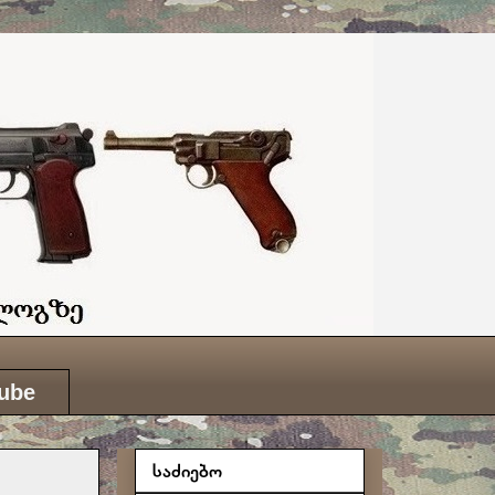
ube
საძიებო