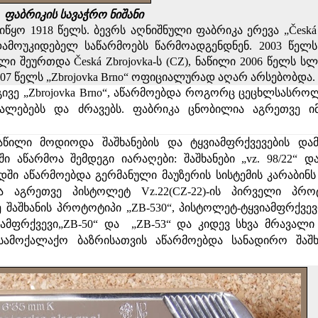
ფაბრიკის სავაჭრო ნიშანი
წყო 1918 წელს. ბევრს აღნიშნული ფაბრიკა ერევა „Česká z
დამოუკიდებელ საწარმოებს წარმოადგენდნენ. 2003 წელ
ლი შეურთდა Česká Zbrojovka-ს (CZ), ნაწილი 2006 წელს ს
07 წელს „
Zbrojovka Brno
“ ოფიციალურად აღარ არსებობდა.
გივე „
Zbrojovka Brno
“, აწარმოებდა როგორც ცეცხლსასროლ
უალებებს და ძრავებს. ფაბრიკა ცნობილია აგრეთვე ი
წილი მოდიოდა შაშხანების და ტყვიამფრქვევების დამზ
ი აწარმოა შემდეგი იარაღები: შაშხანები „
vz. 98/22
“ დ
ი აწარმოებდა გერმანული მაუზერის სისტემის კარაბინს
 აგრეთვე პისტოლეტ Vz.22(CZ-22)-ის პირველი პროტ
ე შაშხანის პროტოტიპი „ZB-530“, პისტოლეტ-ტყვიამფრქვევ
იამფრქვევი„
ZB-50
“ და
„
ZB-53
“ და კიდევ სხვა მრავალი
სამოქალაქო ბაზრისათვის აწარმოებდა სანადირო შაშხ