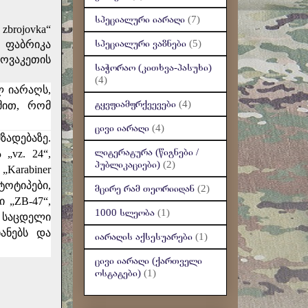
სპეციალური იარაღი
(7)
brojovka“
სპეციალური ვაზნები
(5)
ს ფაბრიკა
ლოვაკეთის
საჭორაო (კითხვა-პასუხი)
(4)
 იარაღს,
ტყვფიამფრქვევები
(4)
მით, რომ
ცივი იარაღი
(4)
ადებაზე.
ლიტერატურა (წიგნები /
ა „
vz. 24
“,
პუბლიკაციები)
(2)
 „
Karabiner
ოტიპები,
მცირე რამ თეორიიდან
(2)
ი „
ZB-47
“,
1000 სლეობა
(1)
 საცდელი
ანებს და
იარაღის აქსესუარები
(1)
ცივი იარაღი (ქართველი
ოსტატები)
(1)