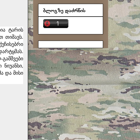
ბლოგზე დაძრწის
ია ტარის
თ თიშავს.
ქუჩისებრი
დარტყმას.
ლ-გამშვები
 ნიუანსი,
ა და მისი