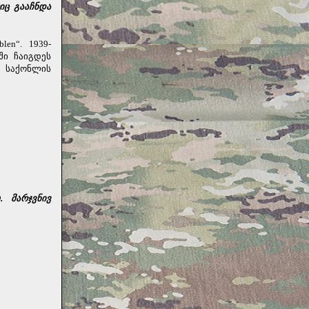
იც გააჩნდა
len“.
1939-
ში ჩაიგდეს
ი საქონლის
.
მარჯვნივ