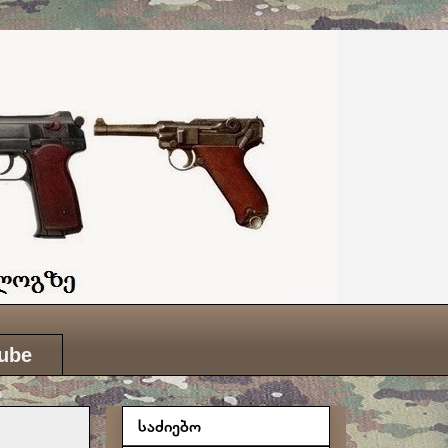
ube
საძიებო