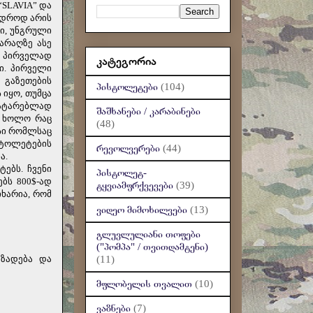
‘SLAVIA” და
ჭიდროდ არის
ი, უნგრული
იარაღზე ასე
ს პირველად
კატეგორია
ი. პირველი
 გაზეთების
პისტოლეტები
(104)
 იყო, თუმცა
ატარებლად
შაშხანები / კარაბინები
, ხოლო რაც
(48)
ასი რომლსაც
სტოლეტების
რევოლვერები
(44)
ა.
ებს. ჩვენი
პისტოლეტ-
ბს 800$-ად
ტყვიამფრქვევები
(39)
იხარია, რომ
ვიდეო მიმოხილვები
(13)
გლუვლულიანი თოფები
("პომპა" / თვითდამტენი)
მზადება და
(11)
მფლობელის თვალით
(10)
ვაზნები
(7)