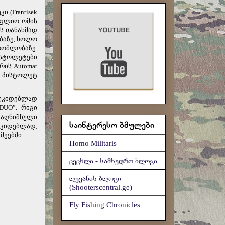
 (Frantisek
ოფლიო ომის
ის თანახმად
ბაზე, ხოლო
რომლობაზე.
ისტოლეტები
რის Automat
ე პისტოლეტ
ოუკიდებლად
DUO”. რიგი
 აღნიშნული
საინტერესო ბმულები
უკიდებლად,
მეებში.
Homo Militaris
ცეცხლი - სამხედრო ბლოგი
ლევანის ბლოგი
(Shooterscentral.ge)
Fly Fishing Chronicles