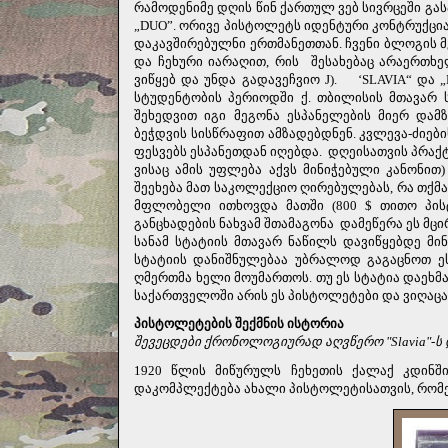
რამოდენიმე დღის წინ ქართულ ვებ სივრცეში გა
„DUO”. ორივე პისტოლეტს იდენტური კონტრუქცია 
დაკავშირებულნი ერთმანეთთან. ჩვენი ბლოგის 
და ჩეხური იარაღით, რის
შესახებაც არაერთხე
ვიწყებ და უნდა გადავეჩვიო
J
).
‘SLAVIA“ და 
სტუდენტობის პერიოდში ქ. თბილისის მთავარ 
შეხედვით იგი მეგონა ესპანელების მიერ დამზ
ბეჭდვის სისწრაფით ამზადებდნენ. კვლევა-ძიებ
ფესვებს ესპანეთდან იღებდა.
დღეისათვის პრაქტ
ვისაც ამის უფლება აქვს მინიჭებული კანონით
შეეხება მათ საკოლექციო ღირებულებას, რა თქმა
მფლობელი ითხოვდა მათში (800 $ თითო პისტ
განცხადების ნახვამ შთამაგონა
დამეწერა ეს მც
სანამ სტატიის მთავარ ნაწილს დავიწყებდე მი
სტატიის დანიშნულებაა უბრალოდ გაგაცნოთ ე
ღმერთმა ხელი მოუმართოს. თუ ეს სტატია დაეხმ
საქართველოში არის ეს პისტოლეტები და ვიღაცას
პისტოლეტების შექმნის ისტორია
შევეცდები ქრონოლოგიურად აღვწერო "
Slavia"-
ს 
1920 წლის მიწურულს ჩეხეთის ქალაქ კდინში 
დაკომპლექტება ახალი პისტოლეტისათვის, რომელ