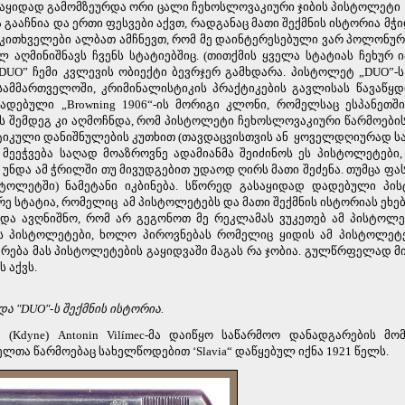
საყიდად გამომზეურდა ორი ცალი ჩეხოსლოვაკიური ჯიბის პისტოლეტი 
გააჩნია და ერთი ფესვები აქვთ, რადგანაც მათი შექმნის ისტორია მ
მკითხველები ალბათ ამჩნევთ, რომ მე დაინტერესებული ვარ პოლონურ
ლ აღმინიშნავს ჩვენს სტატიებშიც. (თითქმის ყველა სტატიას ჩეხურ 
„DUO” ჩემი კვლევის ობიექტი ბევრჯერ გამხდარა. პისტოლეტ „DUO”-
სამმართველოში, კრიმინალისტიკის პრაქტიკების გავლისას წავაწყდ
ადებული „Browning 1906“-ის მორიგი კლონი, რომელსაც ესპანეთში
ის შემდეგ კი აღმოჩნდა, რომ პისტოლეტი ჩეხოსლოვაკიური წარმოების
იკული დანიშნულების კუთხით (თავდაცვისთვის ან
ყოველდღიურად ს
) მეეჭვება საღად მოაზროვნე ადამიანმა შეიძინოს ეს პისტოლეტები
 უნდა ამ ჭრილში თუ მივუდგებით უდაოდ ღირს მათი შეძენა. თუმცა ფ
ოლეტში) ნამეტანი იკბინება. სწორედ გასაყიდად დადებული პი
ირე სტატია, რომელიც
ამ პისტოლეტებს და მათი შექმნის ისტორიას ეხებ
ნდა ავღნიშნო, რომ არ გეგონოთ მე რეკლამას ვუკეთებ ამ პისტოლეტ
ს პისტოლეტები, ხოლო პიროვნებას რომელიც ყიდის ამ პისტოლეტე
არება მას პისტოლეტების გაყიდვაში მაგას რა ჯობია. გულწრფელად მ
 აქვს.
და "
DUO"
-
ს შექმნის ისტორია.
(Kdyne) Antonin Vilímec-მა დაიწყო საწარმოო დანადგარების მო
თა წარმოებაც სახელწოდებით ‘Slavia“ დაწყებულ იქნა 1921 წელს.