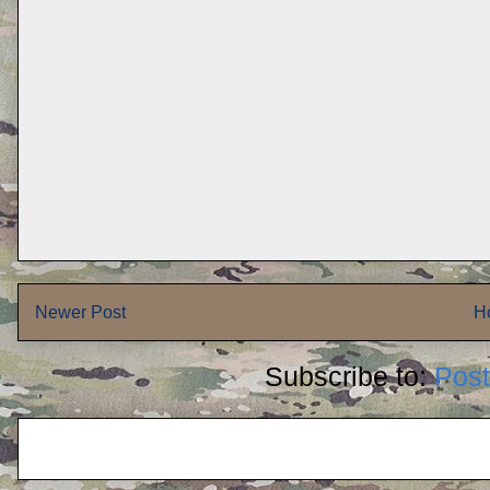
Newer Post
H
Subscribe to:
Pos