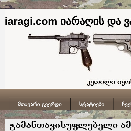
iaragi.com იარაღის და ვ
მთავარი გვერდი
სტატიები
ჩვე
გამანთავისუფლებელი ამერ