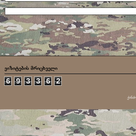
ვიზიტების მრიცხველი
6
9
3
3
6
2
ქინძ